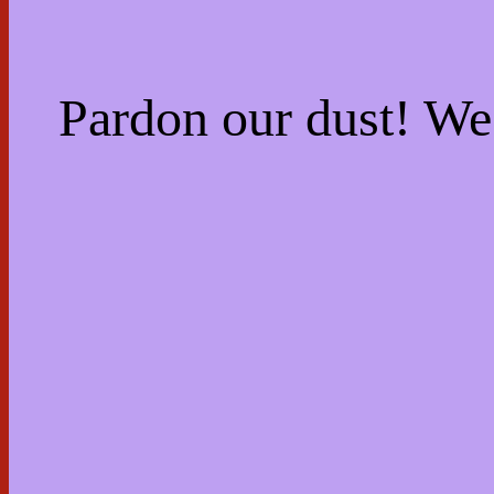
Pardon our dust! W