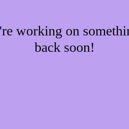
e're working on someth
back soon!