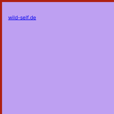
wild-self.de